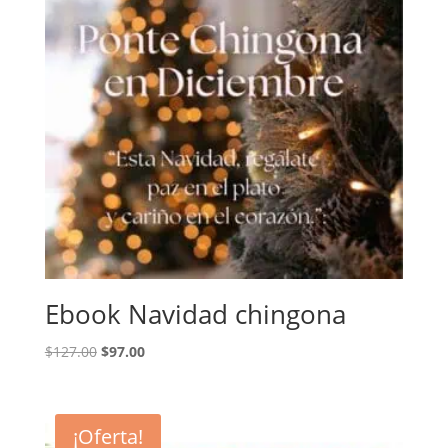
Ebook Navidad chingona
Original
Current
$
127.00
$
97.00
price
price
was:
is:
$127.00.
$97.00.
¡Oferta!