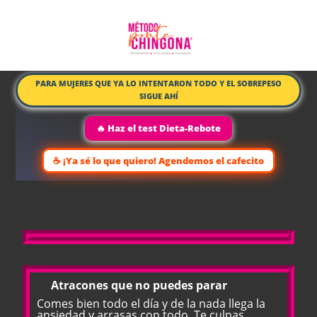
PARA MUJERES QUE YA LO INTENTARON TODO Y EL SOBREPESO
SIGUE AHÍ
🔥 Haz el test Dieta-Rebote
☕ ¡Ya sé lo que quiero! Agendemos el cafecito
🍫
Atracones que no puedes parar
Comes bien todo el día y de la nada llega la
ansiedad y arrasas con todo. Te culpas