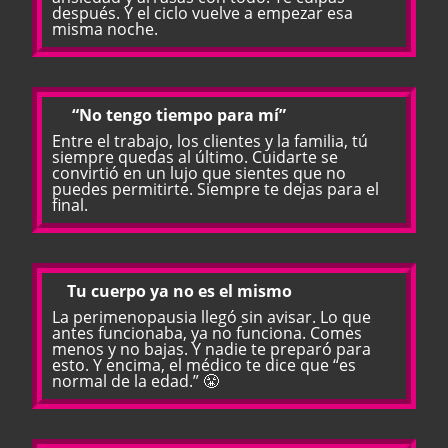
después. Y el ciclo vuelve a empezar esa
misma noche.
⏱️
“No tengo tiempo para mí”
Entre el trabajo, los clientes y la familia, tú
siempre quedas al último. Cuidarte se
convirtió en un lujo que sientes que no
puedes permitirte. Siempre te dejas para el
final.
🌡️
Tu cuerpo ya no es el mismo
La perimenopausia llegó sin avisar. Lo que
antes funcionaba, ya no funciona. Comes
menos y no bajas. Y nadie te preparó para
esto. Y encima, el médico te dice que “es
normal de la edad.” 😤