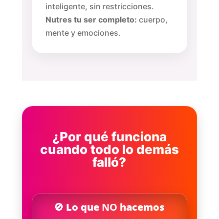
inteligente, sin restricciones.
Nutres tu ser completo:
cuerpo,
mente y emociones.
¿Por qué funciona
cuando todo lo demás
falló?
🚫 Lo que
NO
hacemos